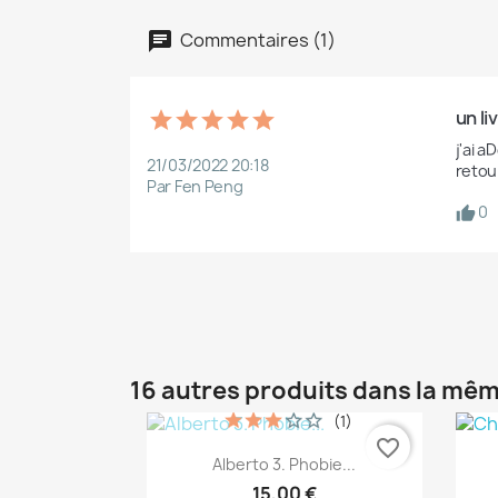
Commentaires (1)
un li
j'ai 
21/03/2022 20:18
retour
Par Fen Peng
0
16 autres produits dans la mêm
(1)
favorite_border
Aperçu rapide

Alberto 3. Phobie...
15,00 €