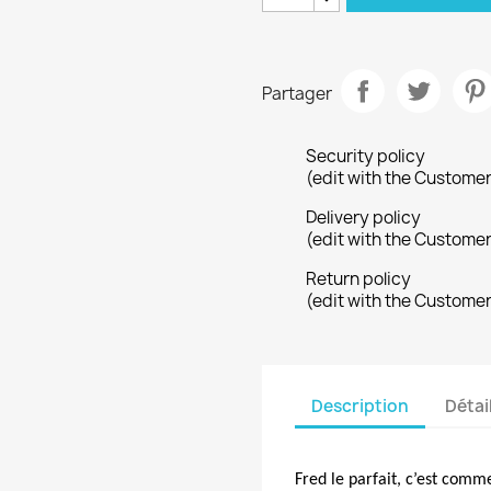
Partager
Security policy
(edit with the Custome
Delivery policy
(edit with the Custome
Return policy
(edit with the Custome
Description
Détai
Fred le parfait, c’est comme 