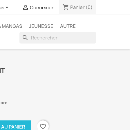
shopping_cart


Panier
(0)
is
Connexion
& MANGAS
JEUNESSE
AUTRE
search
NT
oore
favorite_border
 AU PANIER