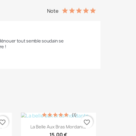
Note
e dénouer tout semble soudain se 
re !
(1)
vorite_border
favorite_border
Aperçu rapide

.
La Belle Aux Bras Mordants
15,00 €