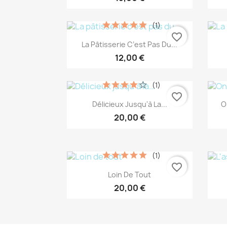
(1)
favorite_border
Aperçu rapide

La Pâtisserie C’est Pas Du...
12,00 €
(1)
favorite_border
Aperçu rapide

Délicieux Jusqu'à La...
O
20,00 €
(1)
favorite_border
Aperçu rapide

Loin De Tout
20,00 €