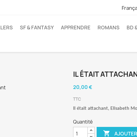
França
LLERS
SF & FANTASY
APPRENDRE
ROMANS
BD 
IL ÉTAIT ATTACHA
20,00 €
TTC
Il était attachant, Elisabeth M
Quantité

AJOUTER