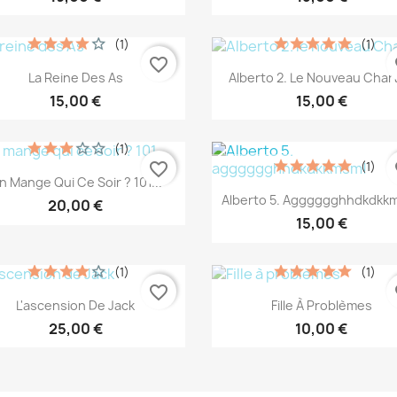
(1)
(1)
favorite_border
fa
Aperçu rapide
Aperçu rapide


La Reine Des As
Alberto 2. Le Nouveau Char
15,00 €
15,00 €
(1)
(1)
favorite_border
fa
Aperçu rapide

n Mange Qui Ce Soir ? 101...
Aperçu rapide

Alberto 5. Agggggghhdkdkk
20,00 €
15,00 €
(1)
(1)
favorite_border
fa
Aperçu rapide
Aperçu rapide


L'ascension De Jack
Fille À Problèmes
25,00 €
10,00 €