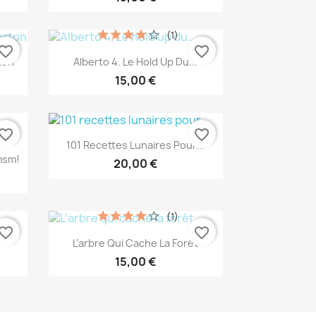
(1)
vorite_border
favorite_border
Aperçu rapide

ton
Alberto 4. Le Hold Up Du...
15,00 €
vorite_border
favorite_border
Aperçu rapide

101 Recettes Lunaires Pour...
msm!
20,00 €
(1)
vorite_border
favorite_border
Aperçu rapide

L’arbre Qui Cache La Forêt
15,00 €