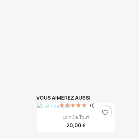
VOUS AIMEREZ AUSSI
(1)
favorite_border
Aperçu rapide

Loin De Tout
20,00 €