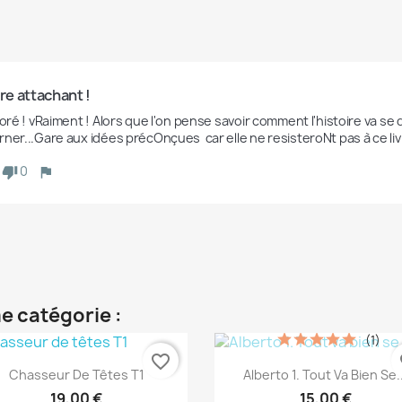
vre attachant !
aDoré ! vRaiment ! Alors que l'on pense savoir comment l'histoire va s
ner...Gare aux idées précOnçues  car elle ne resisteroNt pas à ce liv
0
e catégorie :
(1)
favorite_border
fa
Aperçu rapide
Aperçu rapide


Chasseur De Têtes T1
Alberto 1. Tout Va Bien Se..
19,00 €
15,00 €