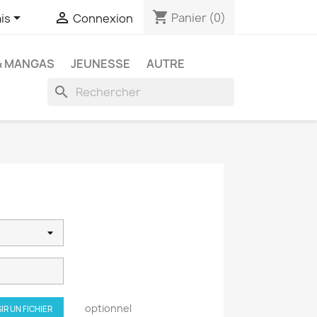
shopping_cart


Panier
(0)
is
Connexion
& MANGAS
JEUNESSE
AUTRE
search
optionnel
IR UN FICHIER