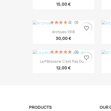
15,00 €
(1)
favorite_border
Aperçu rapide

Archives 1918
30,00 €
(1)
favorite_border
Aperçu rapide

La Pâtisserie C’est Pas Du...
12,00 €
PRODUCTS
OUR 