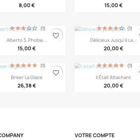
8,00 €
15,00 €
(1)
(1)
favorite_border
fa
Aperçu rapide
Aperçu rapide


Alberto 3. Phobie...
Délicieux Jusqu'à La...
15,00 €
20,00 €
(1)
(1)
favorite_border
fa
Aperçu rapide
Aperçu rapide


Briser La Glace
Il Était Attachant
26,38 €
20,00 €
COMPANY
VOTRE COMPTE