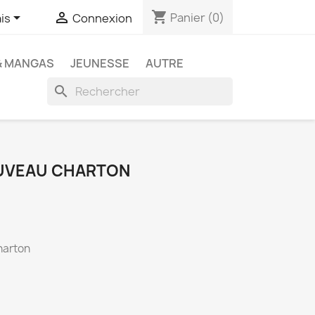
shopping_cart


Panier
(0)
is
Connexion
& MANGAS
JEUNESSE
AUTRE
search
OUVEAU CHARTON
harton