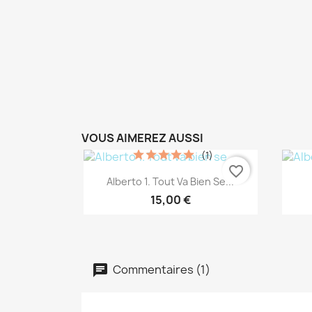
VOUS AIMEREZ AUSSI
(1)
favorite_border
Aperçu rapide

Alberto 1. Tout Va Bien Se...
15,00 €
Commentaires (1)