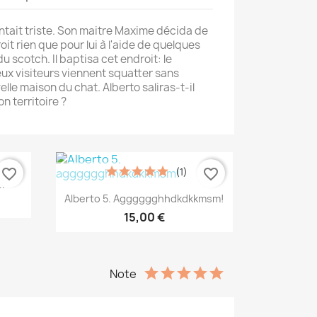
ntait triste. Son maitre Maxime décida de
oit rien que pour lui à l'aide de quelques
 scotch. Il baptisa cet endroit: le
x visiteurs viennent squatter sans
le maison du chat. Alberto saliras-t-il
n territoire ?
(1)
favorite_border
favorite_border
.
Aperçu rapide

Alberto 5. Agggggghhdkdkkmsm!
15,00 €
Note