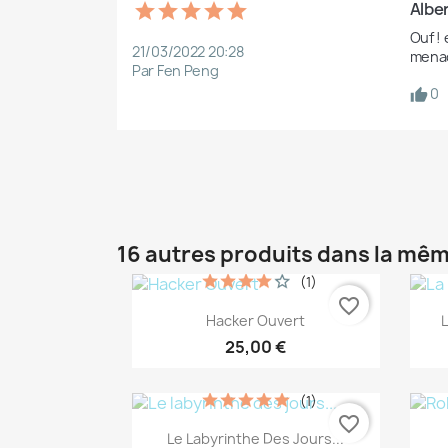
Albe
Ouf !
21/03/2022 20:28
menace
Par Fen Peng
0
16 autres produits dans la mêm
(1)
favorite_border
Aperçu rapide

Hacker Ouvert
25,00 €
(1)
favorite_border
Aperçu rapide

Le Labyrinthe Des Jours...