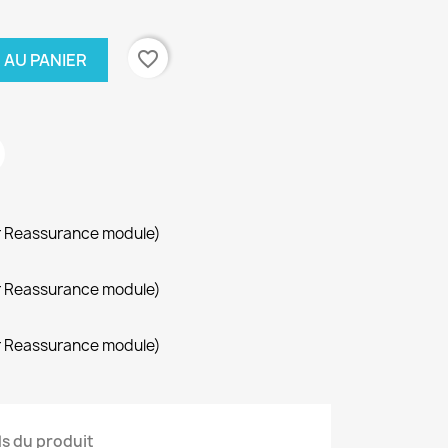
favorite_border
 AU PANIER
r Reassurance module)
r Reassurance module)
r Reassurance module)
ls du produit