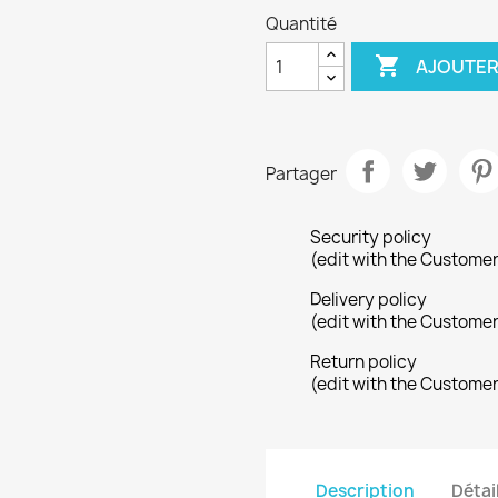
Quantité

AJOUTER
Partager
Security policy
(edit with the Custome
Delivery policy
(edit with the Custome
Return policy
(edit with the Custome
Description
Détai