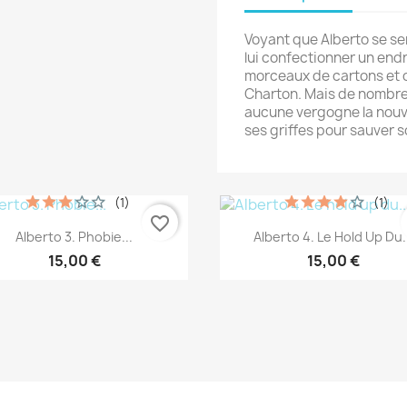
Voyant que Alberto se se
lui confectionner un endr
morceaux de cartons et du
Charton. Mais de nombreu
aucune vergogne la nouvel
ses griffes pour sauver so
(1)
(1)
favorite_border
Aperçu rapide
Aperçu rapide


Alberto 3. Phobie...
Alberto 4. Le Hold Up Du..
15,00 €
15,00 €