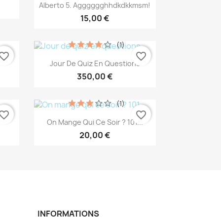
Aperçu rapide

Alberto 5. Agggggghhdkdkkmsm!
15,00 €
(1)
vorite_border
favorite_border
Aperçu rapide

Jour De Quiz En Questions
350,00 €
(1)
vorite_border
favorite_border
Aperçu rapide

On Mange Qui Ce Soir ? 101...
20,00 €
INFORMATIONS