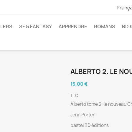
França
LLERS
SF & FANTASY
APPRENDRE
ROMANS
BD 
ALBERTO 2. LE N
15,00 €
TTC
Alberto tome 2: le nouveau C
Jenn Porter
pastel BD éditions