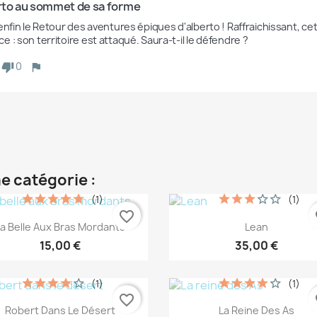
rto au sommet de sa forme
 enfin le Retour des aventures épiques d'alberto ! Raffraichissant, c
 : son territoire est attaqué. Saura-t-il le défendre ?
0
e catégorie :
(1)
(1)
favorite_border
fa
Aperçu rapide
Aperçu rapide


La Belle Aux Bras Mordants
Lean
15,00 €
35,00 €
(1)
(1)
favorite_border
fa
Aperçu rapide
Aperçu rapide


Robert Dans Le Désert
La Reine Des As