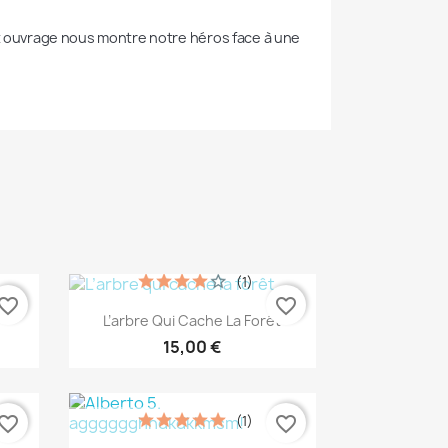
et ouvrage nous montre notre héros face à une 
(1)
vorite_border
favorite_border
Aperçu rapide

L’arbre Qui Cache La Forêt
15,00 €
(1)
vorite_border
favorite_border