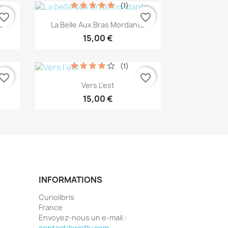
(1)
vorite_border
favorite_border
Aperçu rapide

s
La Belle Aux Bras Mordants
15,00 €
(1)
vorite_border
favorite_border
Aperçu rapide

Vers L’est
15,00 €
INFORMATIONS
Curiolibris
France
Envoyez-nous un e-mail :
contact@wistly.com