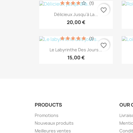
(1)
favorite_border
Aperçu rapide

Délicieux Jusqu'à La...
20,00 €
(1)
favorite_border
Aperçu rapide

Le Labyrinthe Des Jours...
15,00 €
PRODUCTS
OUR 
Promotions
Livrai
Nouveaux produits
Mentio
Meilleures ventes
Condit