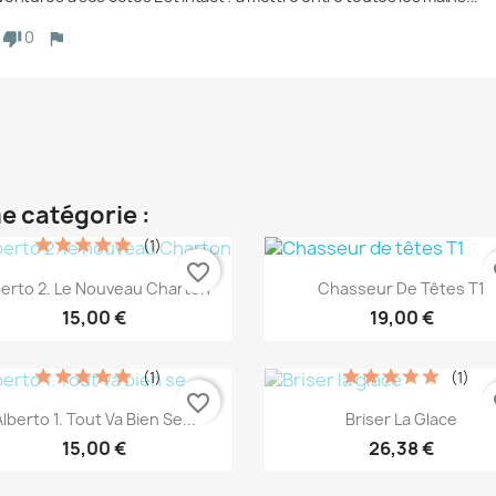
0
e catégorie :
(1)
favorite_border
fa
Aperçu rapide
Aperçu rapide


berto 2. Le Nouveau Charton
Chasseur De Têtes T1
15,00 €
19,00 €
(1)
(1)
favorite_border
fa
Aperçu rapide
Aperçu rapide


Alberto 1. Tout Va Bien Se...
Briser La Glace
15,00 €
26,38 €