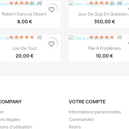
(1)
(1)
favorite_border
fa
Aperçu rapide
Aperçu rapide


Robert Dans Le Désert
Jour De Quiz En Question
8,00 €
350,00 €
(1)
(1)
favorite_border
fa
Aperçu rapide
Aperçu rapide


Loin De Tout
Fille À Problèmes
20,00 €
10,00 €
COMPANY
VOTRE COMPTE
son
Informations personnelles
ns légales
Commandes
ions d'utilisation
Avoirs