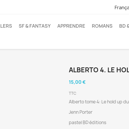
França
LLERS
SF & FANTASY
APPRENDRE
ROMANS
BD 
ALBERTO 4. LE HO
15,00 €
TTC
Alberto tome 4: Le hold up du
Jenn Porter
pastel BD éditions