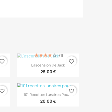
(1)
vorite_border
favorite_border
Aperçu rapide

L'ascension De Jack
25,00 €
vorite_border
favorite_border
Aperçu rapide

101 Recettes Lunaires Pour...
20,00 €