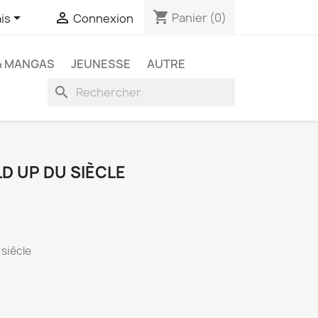
shopping_cart


Panier
(0)
is
Connexion
& MANGAS
JEUNESSE
AUTRE
search
LD UP DU SIÈCLE
 siècle