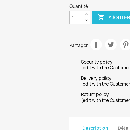
Quantité

AJOUTER
Partager
Security policy
(edit with the Custome
Delivery policy
(edit with the Custome
Return policy
(edit with the Custome
Description
Détai