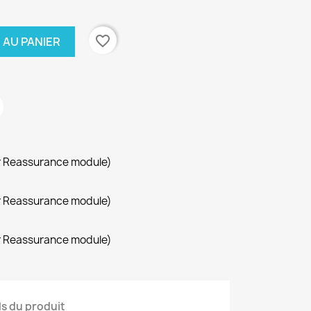
favorite_border
 AU PANIER
r Reassurance module)
r Reassurance module)
r Reassurance module)
ls du produit