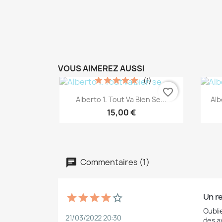
VOUS AIMEREZ AUSSI
(1)
favorite_border
Aperçu rapide

Alberto 1. Tout Va Bien Se...
Alb
15,00 €
Commentaires (1)
Un re
Oubli
21/03/2022 20:30
des a