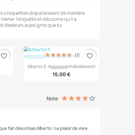
s croquettes disparaissent de manière
 mener l'enquête et découvre qu'il a
ts dealeurs aussi gros que lui.
(1)
favorite_border
favorite_border
Aperçu rapide

Alberto 5. Agggggghhdkdkkmsm!
15,00 €
Note
 fait désormais Alberto ! Le plaisir de vivre 