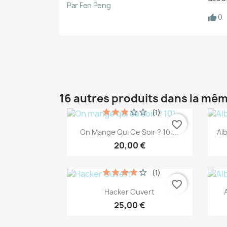
Par Fen Peng
0
16 autres produits dans la mêm
(1)
favorite_border
Aperçu rapide

On Mange Qui Ce Soir ? 101...
Al
20,00 €
(1)
favorite_border
Aperçu rapide

Hacker Ouvert
25,00 €