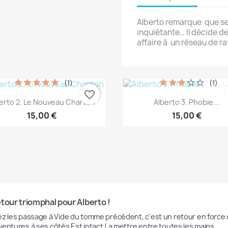
Alberto remarque que se
inquiétante… Il décide de
affaire à un réseau de ra
(1)
(1)
favorite_border
Aperçu rapide
Aperçu rapide


erto 2. Le Nouveau Charton
Alberto 3. Phobie...
15,00 €
15,00 €
tour triomphal pour Alberto !
ez les passage à Vide du tomme précédent, c'est un retour en force que
ventures à ses côtés Est intact ! a mettre entre toutes les mains...