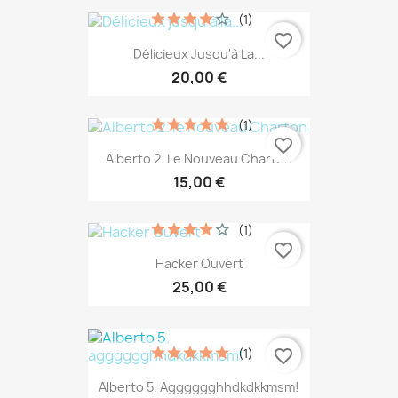
(1)
favorite_border
Délicieux Jusqu'à La...
20,00 €
(1)
favorite_border
Alberto 2. Le Nouveau Charton
15,00 €
(1)
favorite_border
Hacker Ouvert
25,00 €
(1)
favorite_border
Alberto 5. Agggggghhdkdkkmsm!