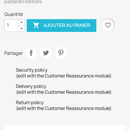
pastel BD éditions
Quantité

favorite_border
AJOUTER AU PANIER
Partager
Security policy
(edit with the Customer Reassurance module)
Delivery policy
(edit with the Customer Reassurance module)
Return policy
(edit with the Customer Reassurance module)