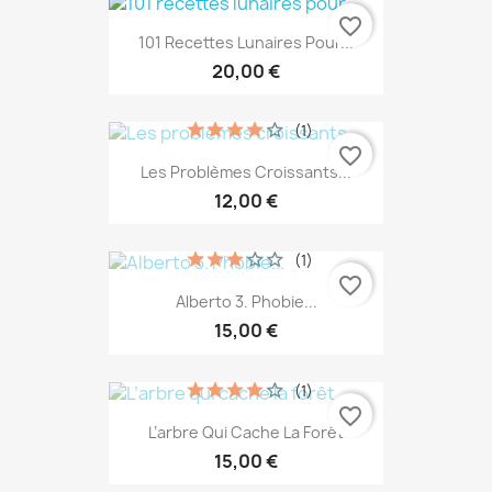
favorite_border
101 Recettes Lunaires Pour...
20,00 €
(1)
favorite_border
Les Problèmes Croissants...
12,00 €
(1)
favorite_border
Alberto 3. Phobie...
15,00 €
(1)
favorite_border
L’arbre Qui Cache La Forêt
15,00 €