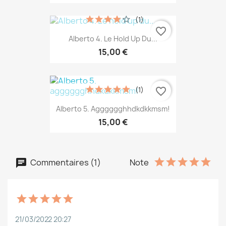
(1)
favorite_border
Alberto 4. Le Hold Up Du...
15,00 €
(1)
favorite_border
Alberto 5. Agggggghhdkdkkmsm!
15,00 €
Commentaires (1)
Note
21/03/2022 20:27