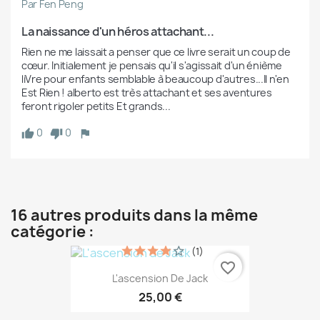
Par Fen Peng
La naissance d'un héros attachant...
Rien ne me laissait a penser que ce livre serait un coup de 
cœur. Initialement je pensais qu'il s'agissait d'un énième 
liVre pour enfants semblable à beaucoup d'autres...Il n'en 
Est Rien ! alberto est très attachant et ses aventures 
feront rigoler petits Et grands...
0
0
16 autres produits dans la même
catégorie :
(1)
favorite_border
L'ascension De Jack
25,00 €