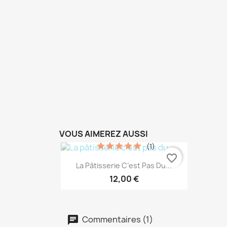
VOUS AIMEREZ AUSSI
(1)
favorite_border
Aperçu rapide

La Pâtisserie C’est Pas Du...
12,00 €
Commentaires (1)