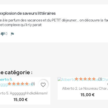
xplosion de saveurs littéraires
vre à le parfum des vacances et du PETIT déjeuner... on découvre la  
et complexe qu'il n'y parait
0
e catégorie :
(1)
(1)
favorite_border
fa
Aperçu rapide

Alberto 2. Le Nouveau Char
Aperçu rapide

erto 5. Agggggghhdkdkkmsm!
15,00 €
15,00 €