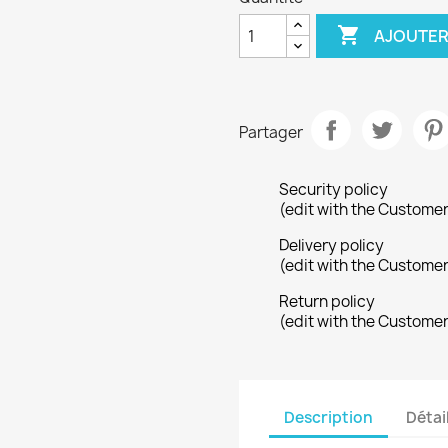

AJOUTER
Partager
Security policy
(edit with the Custome
Delivery policy
(edit with the Custome
Return policy
(edit with the Custome
Description
Détai