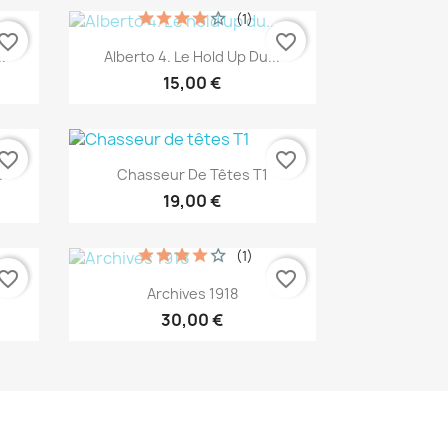
(1)
vorite_border
favorite_border
Aperçu rapide

.
Alberto 4. Le Hold Up Du...
15,00 €
vorite_border
favorite_border
Aperçu rapide

.
Chasseur De Têtes T1
19,00 €
(1)
vorite_border
favorite_border
Aperçu rapide

Archives 1918
30,00 €