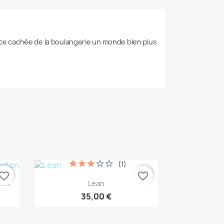
face cachée de la boulangerie un monde bien plus 
(1)
vorite_border
favorite_border
Aperçu rapide

ton
Lean
35,00 €