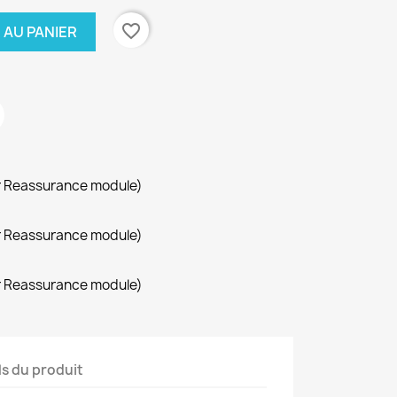
favorite_border
 AU PANIER
r Reassurance module)
r Reassurance module)
r Reassurance module)
ls du produit