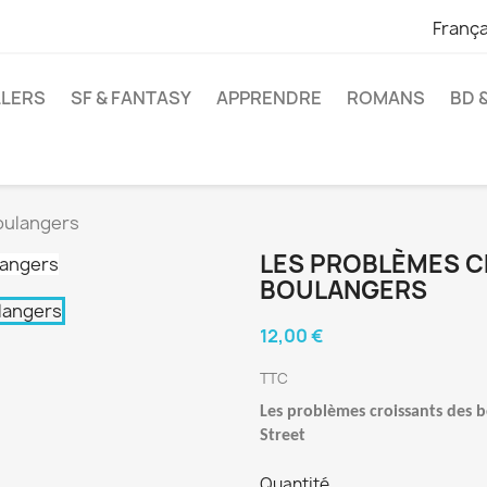
França
LLERS
SF & FANTASY
APPRENDRE
ROMANS
BD 
oulangers
LES PROBLÈMES C
BOULANGERS
12,00 €
TTC
Les problèmes croissants des b
Street
Quantité