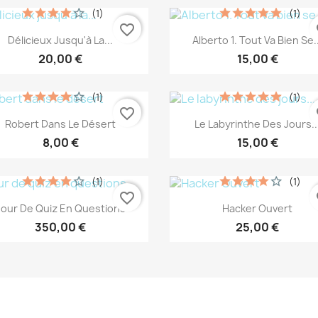
(1)
(1)
favorite_border
fa
Aperçu rapide
Aperçu rapide


Délicieux Jusqu'à La...
Alberto 1. Tout Va Bien Se..
20,00 €
15,00 €
(1)
(1)
favorite_border
fa
Aperçu rapide
Aperçu rapide


Robert Dans Le Désert
Le Labyrinthe Des Jours..
8,00 €
15,00 €
(1)
(1)
favorite_border
fa
Aperçu rapide
Aperçu rapide


Jour De Quiz En Questions
Hacker Ouvert
350,00 €
25,00 €