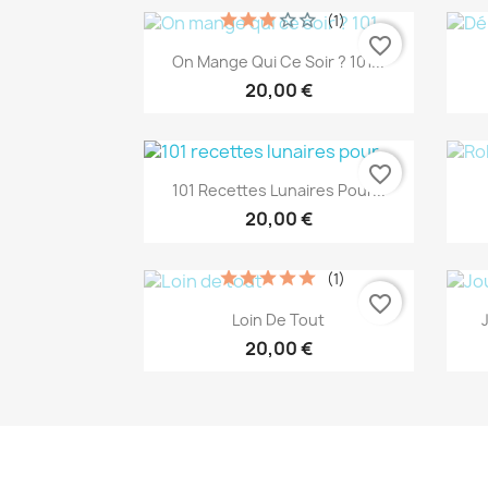
(1)
favorite_border
Aperçu rapide

On Mange Qui Ce Soir ? 101...
20,00 €
favorite_border
Aperçu rapide

101 Recettes Lunaires Pour...
20,00 €
(1)
favorite_border
Aperçu rapide

Loin De Tout
20,00 €