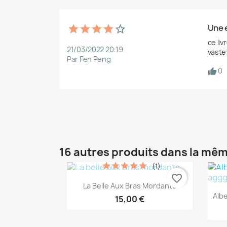
Une e
ce li
21/03/2022 20:19
vaste 
Par Fen Peng
0
16 autres produits dans la mêm
(1)
favorite_border
Aperçu rapide

La Belle Aux Bras Mordants
Alb
15,00 €