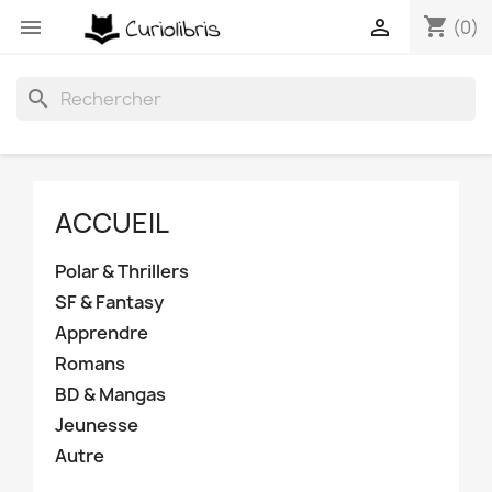
shopping_cart


(0)
search
ACCUEIL
Polar & Thrillers
SF & Fantasy
Apprendre
Romans
BD & Mangas
Jeunesse
Autre