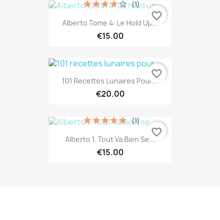
(1)
favorite_border
Alberto Tome 4: Le Hold Up...
€15.00
favorite_border
101 Recettes Lunaires Pour...
€20.00
(1)
favorite_border
Alberto 1. Tout Va Bien Se...
€15.00