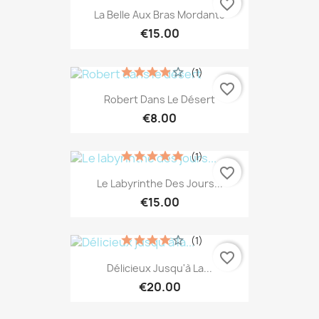
favorite_border
La Belle Aux Bras Mordants
€15.00
(1)
favorite_border
Robert Dans Le Désert
€8.00
(1)
favorite_border
Le Labyrinthe Des Jours...
€15.00
(1)
favorite_border
Délicieux Jusqu'à La...
€20.00