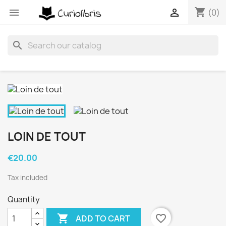
shopping_cart


(0)
search
LOIN DE TOUT
€20.00
Tax included
Quantity

favorite_border
ADD TO CART