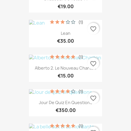
€19.00
(1)
favorite_border
Lean
€35.00
(1)
favorite_border
Alberto 2. Le Nouveau Charton
€15.00
(1)
favorite_border
Jour De Quiz En Questions
€350.00
(1)