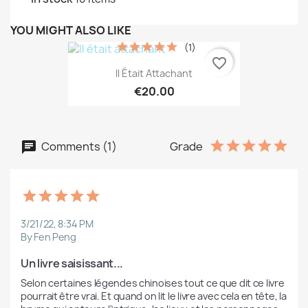
YOU MIGHT ALSO LIKE
(1)
favorite_border
Il Était Attachant
€20.00
Comments (1)
Grade
3/21/22, 8:34 PM
By Fen Peng
Un livre saisissant...
Selon certaines légendes chinoises tout ce que dit ce livre 
pourrait être vrai. Et quand on lit le livre avec cela en tête, la 