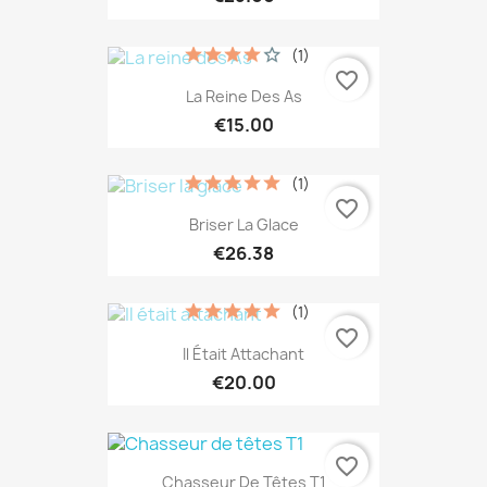
(1)
favorite_border
La Reine Des As
€15.00
(1)
favorite_border
Briser La Glace
€26.38
(1)
favorite_border
Il Était Attachant
€20.00
favorite_border
Chasseur De Têtes T1