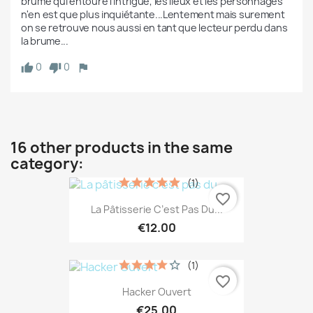
brume qui entoure l'intrigue, les lieux et les personnages 
n'en est que plus inquiétante...Lentement mais surement 
on se retrouve nous aussi en tant que lecteur perdu dans 
la brume...
0
0
16 other products in the same
category:
(1)
favorite_border
La Pâtisserie C’est Pas Du...
€12.00
(1)
favorite_border
Hacker Ouvert
€25.00