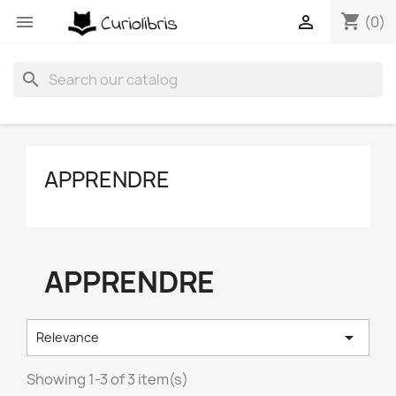
shopping_cart


(0)
search
APPRENDRE
APPRENDRE

Relevance
Showing 1-3 of 3 item(s)