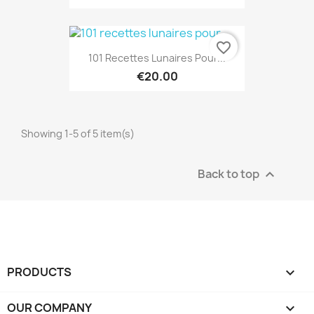
favorite_border
101 Recettes Lunaires Pour...
€20.00
Showing 1-5 of 5 item(s)
Back to top

PRODUCTS

OUR COMPANY
