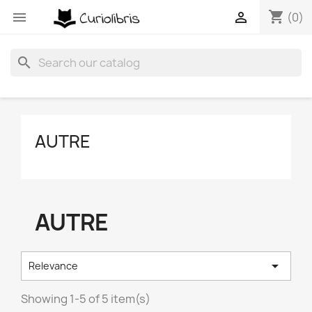
shopping_cart


(0)
search
AUTRE
AUTRE

Relevance
Showing 1-5 of 5 item(s)