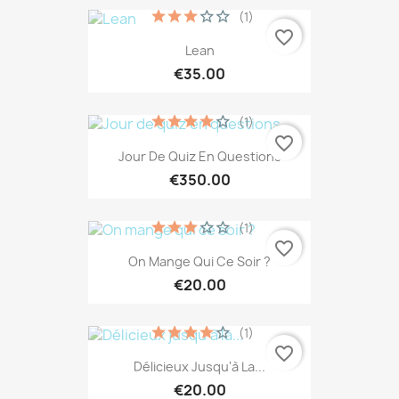
(1)
favorite_border
Lean
€35.00
(1)
favorite_border
Jour De Quiz En Questions
€350.00
(1)
favorite_border
On Mange Qui Ce Soir ?
€20.00
(1)
favorite_border
Délicieux Jusqu'à La...
€20.00